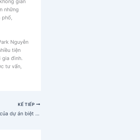
 không gian
ên những
 phố,
 Park Nguyễn
hiều tiện
 gia đình.
c tư vấn,
KẾ TIẾP
Thiết kế độc đáo của dự án biệt thự đơn lập The Manor Central Park