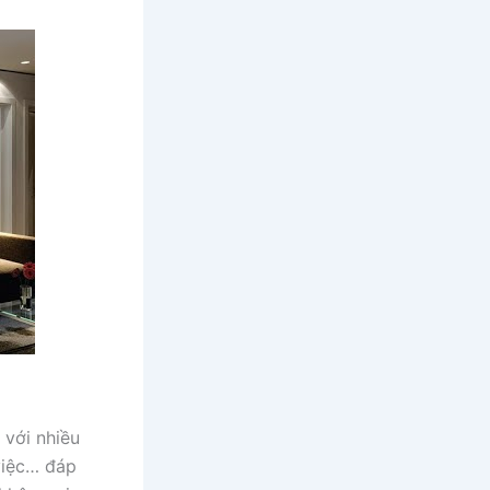
 với nhiều
việc… đáp