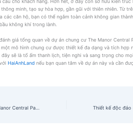
 cầu cho khách hàng. Hơn hết, ở đây còn sở hữu kiến trúc
 thông minh, tạo sự hòa hợp, gần gũi với thiên nhiên. Từ tr
a các căn hộ, bạn có thể ngắm toàn cảnh không gian thành
bầu không khí trong lành.
 đánh giá tổng quan về dự án chung cư The Manor Central
à một mô hình chung cư được thiết kế đa dạng và tích hợp n
 đây sẽ là tổ ấm thanh lịch, tiện nghi và sang trọng cho mọi
 với
HaiAnhLand
nếu bạn quan tâm về dự án này và cần đượ
Penthouse The Manor Central Park – Không gian sống bậc nhất Hà Thành