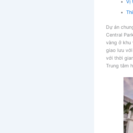
Vị
Th
Dự án chung
Central Park
vàng ở khu v
giao lưu với
với thời gi
Trung tâm h