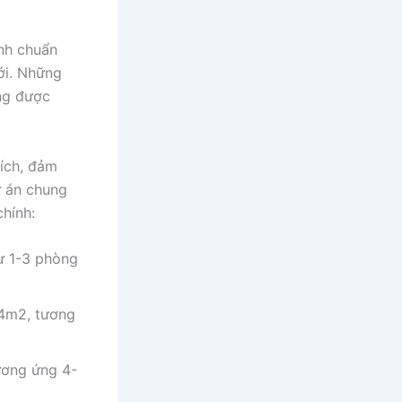
nh chuẩn
ới. Những
ng được
tích, đảm
ự án chung
hính:
ừ 1-3 phòng
74m2, tương
ương ứng 4-