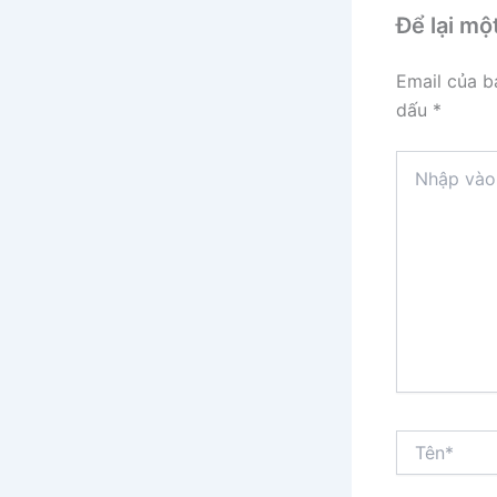
Để lại mộ
Email của b
dấu
*
Nhập
vào
đây...
Tên*