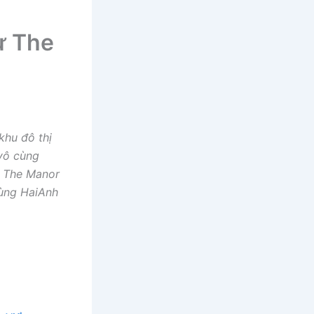
ư The
khu đô thị
 vô cùng
ư The Manor
cùng HaiAnh