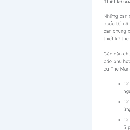
Thiết kế củ
Những căn c
quốc tế, nâ
căn chung 
thiết kế th
Các căn chu
bảo phù hợp
cư The Mano
Că
ng
Că
ứn
Cá
5 