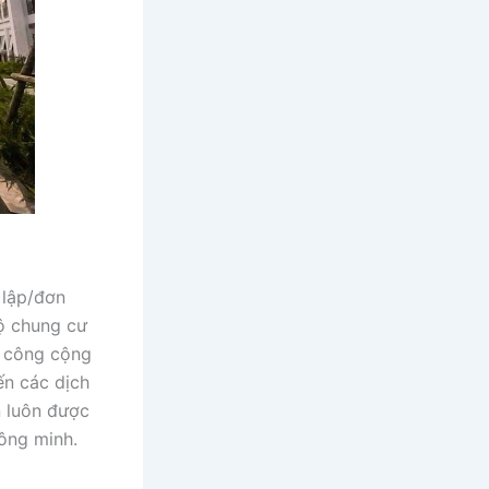
 lập/đơn
hộ chung cư
ụ công cộng
ến các dịch
n luôn được
hông minh.