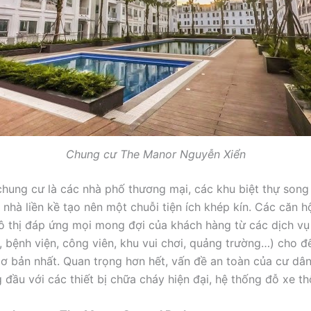
Chung cư The Manor Nguyễn Xiển
hung cư là các nhà phố thương mại, các khu biệt thự song
u nhà liền kề tạo nên một chuỗi tiện ích khép kín. Các căn 
ô thị đáp ứng mọi mong đợi của khách hàng từ các dịch v
, bệnh viện, công viên, khu vui chơi, quảng trường…) cho đ
 cơ bản nhất. Quan trọng hơn hết, vấn đề an toàn của cư dâ
g đầu với các thiết bị chữa cháy hiện đại, hệ thống đỗ xe t