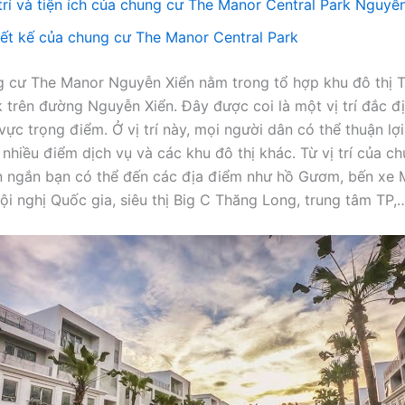
 trí và tiện ích của chung cư The Manor Central Park Nguyễ
iết kế của chung cư The Manor Central Park
 cư The Manor Nguyễn Xiển nằm trong tổ hợp khu đô thị 
 trên đường Nguyễn Xiển. Đây được coi là một vị trí đắc địa,
ực trọng điểm. Ở vị trí này, mọi người dân có thể thuận lợi 
 nhiều điểm dịch vụ và các khu đô thị khác. Từ vị trí của ch
an ngắn bạn có thể đến các địa điểm như hồ Gươm, bến xe 
ội nghị Quốc gia, siêu thị Big C Thăng Long, trung tâm TP,