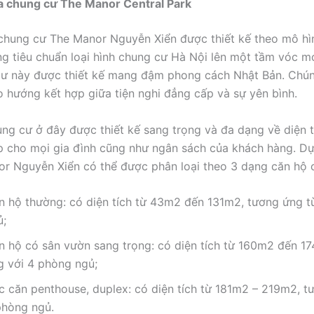
a chung cư The Manor Central Park
hung cư The Manor Nguyễn Xiển được thiết kế theo mô hì
ng tiêu chuẩn loại hình chung cư Hà Nội lên một tầm vóc m
cư này được thiết kế mang đậm phong cách Nhật Bản. Chú
eo hướng kết hợp giữa tiện nghi đẳng cấp và sự yên bình.
ng cư ở đây được thiết kế sang trọng và đa dạng về diện 
 cho mọi gia đình cũng như ngân sách của khách hàng. D
r Nguyễn Xiển có thể được phân loại theo 3 dạng căn hộ c
n hộ thường: có diện tích từ 43m2 đến 131m2, tương ứng t
ủ;
n hộ có sân vườn sang trọng: có diện tích từ 160m2 đến 1
g với 4 phòng ngủ;
c căn penthouse, duplex: có diện tích từ 181m2 – 219m2, t
phòng ngủ.