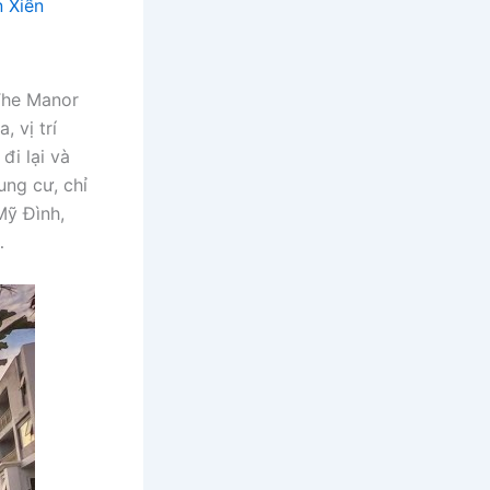
n Xiển
The Manor
 vị trí
đi lại và
ung cư, chỉ
Mỹ Đình,
…