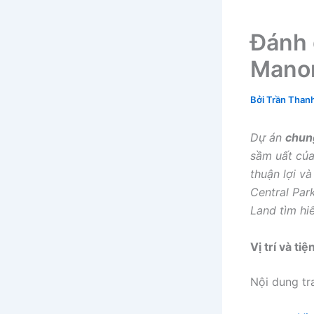
Đánh 
Manor
Bởi
Trần Than
Dự án
chun
sầm uất của
thuận lợi v
Central Pa
Land tìm hi
Vị trí và t
Nội dung tr